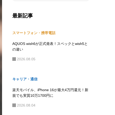
目次
【期間限定】中古品「Xperia 5 V」のセ
ール価格
「Xperia 5 V」のスペック性能・仕様ま
とめ
最新記事