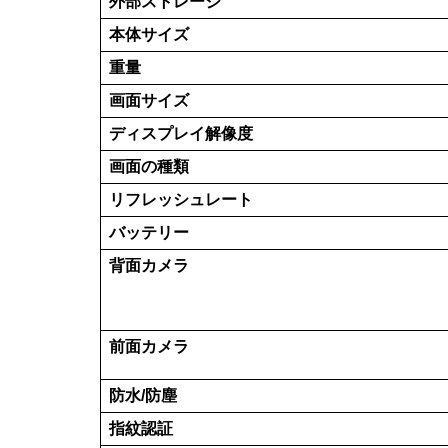
Xperia 5 Vはそもそも中古個体が少なく、
（後継機が出ていないのも影響していそう…）
イミングのため、終了となる可能性があるのは
イオシス
「Xperia 5 V」のスペック性能・仕様まとめ
スペック仕様
SoC
メモリ
ストレージ容量
外部ストレージ
本体サイズ
重量