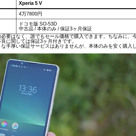
a 5 V SO-53D」の詳細を以下にまとめました。
Xperia 5 V
4万7800円
ドコモ版 SO-53D
中古品 / 本体のみ / 保証3ヶ月保証