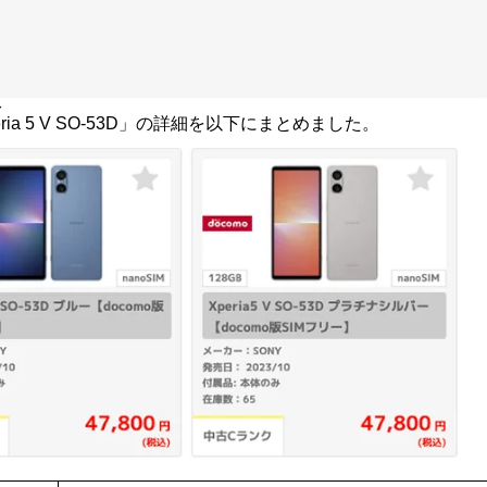
セール!2026」を開催しています。中古品「Xperia 5 V SO
シュレートに対応し、約6.1インチ有機ELディスプレイを採用。SoC
0mAhバッテリー、ステレオスピーカー、3.5mmイヤホンジャッ
フケータイまで対応した全部入りのハイエンドモデルです。
目次
格