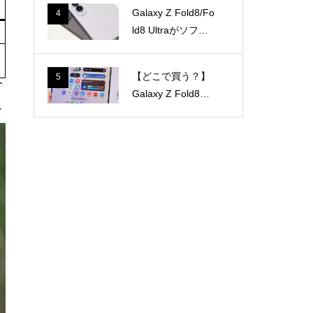
週間
日間
AQUOS wish6が正
1
式発表！スペック
とwish5との違い
「Galaxy Z Fold8
2
Ultra」実機キタ。
最上位折りたたみ
スマホを手にとっ
Galaxy Z Fold8、
3
て感じたこと
一部カラー・容量
で納期に遅れ！ま
だ最短8月7日以降
Galaxy Z Fold8/Fo
4
のモデルもあり
ld8 Ultraがソフト
バンク乗り換えで
激安に。最大6万