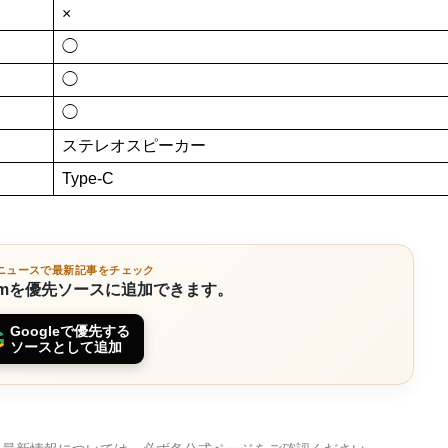
約6.1インチ
2,520×1,080（FHD+）
有機EL
最大120Hz
5,000mAh
デュアルカメラ
約4800万画素(広角)
※記録画素数約1200万画素
約1200万画素(超広角)
シングルカメラ
約1200万画素
IP65/IP68
◯
×
◯
◯