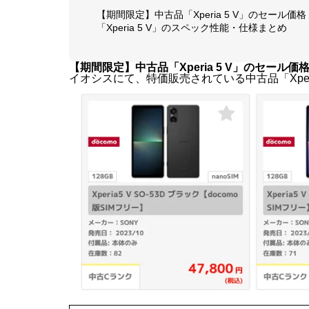
＊本ページ内のリンクには広告が含まれています。
イオシスは、2026年6月21日まで「梅雨をふっ飛ばせ
53D」もセール対象です。
「Xperia 5 V」は、最大120Hzのリフレッ
は「Snapdragon 8 Gen 2」を搭載しています。
この他、4,800万画素のデュエルカメラや5,00
ク、ワイヤレス充電、IP68防水防塵、おサイ
【期間限定】中古品「Xperia 5 V」のセール価格
「Xperia 5 V」のスペック性能・仕様まとめ
【期間限定】中古品「Xperia 5 V」のセール価