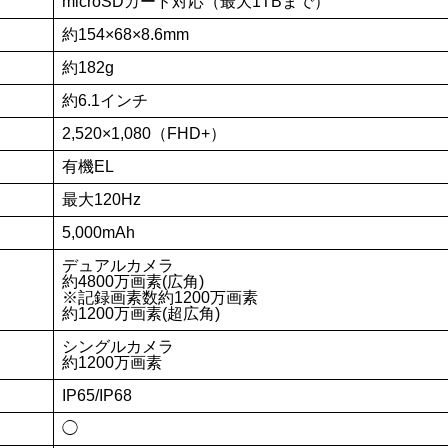
相場もまだまだ高いのでセール時に良個体を買うのが良いでしょう。
ただし、アップデート周りはそろそろ発売から3年が経過するタ
注意してください。
公式ストアで購入する
Snapdragon 8 Gen 2
8GB
128GB
microSDカード対応（最大1TBまで）
約154×68×8.6mm
約182g