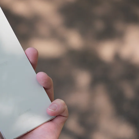
V」が4万7800円！イオシス「梅雨をふっ飛ば
で