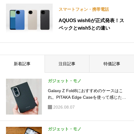
ガジェット・モノ
ガジェット・モノ
Galaxy Z Fold8におすすめのケ
Galaxy Z Flip8がサムスンの折
ースはこれ。PITAKA Edge Ca
りたたみ3機種で一番気に入っ
seを使って感じた魅力
た理由
ガジェット・モノ
Galaxy Z Flip8がサムスンの折
りたたみ3機種で一番気に入っ