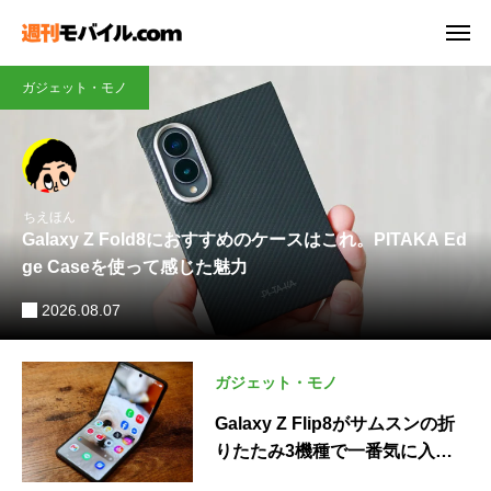
ガジェット・モノ
ガジェット・モノ
スマートフォン・携帯電話
ちえほん
佐藤文彦
Galaxy Z Fold8におすすめのケースはこれ。PITAKA Ed
Galaxy Z Flip8がサムスンの折りたたみ3機種で一番気に
ちえほん
ge Caseを使って感じた魅力
入った理由
AQUOS wish6が正式発表！スペックとwish5との違い
2026.08.07
2026.08.06
2026.08.05
スマートフォン・携帯電話
ガジェット・モノ
AQUOS wish6が正式発表！ス
Galaxy Z Fold8におすすめのケ
ペックとwish5との違い
ースはこれ。PITAKA Edge Ca
seを使って感じた魅力