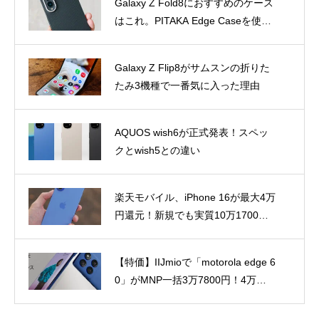
「Z Fli
Galaxy Z Flip8がサムスンの折りた
2
p8」
たみ3機種で一番気に入った理由
を正式
発表
AQUOS wish6が正式発表！スペッ
3
クとwish5との違い
Galaxy Z Fold8、一部カラー・容量
4
で納期に遅れ！まだ最短8月7日以降
のモデルもあり
「motorola edge 70 fusion」実機キ
5
タ。大画面×薄型軽量ミドルを手に
とって感じたこと
新着お知らせ
おすすめ記事