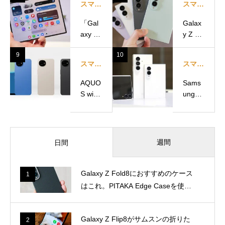
2026.06.11
2026.06.16
1
2
スマートフォン・携帯電話
スマートフォン・携帯電話
【特
「PO
価】IIJ
CO X8
mio、
Pro」
3
4
最大4
実機キ
ガジェット・モノ
セール・特価情報
4%OF
タ。シ
F「夏
ャオミ
「OPP
UQモ
のボー
のコス
O Ren
バイ
ナスセ
パ最強
o15
ル、
ール」
ミドル
5
6
A」実
「OPP
実施
を手に
セール・特価情報
セール・特価情報
機キ
O Ren
中！M
とって
タ。王
o13
【どこ
UQモ
NP不
感じた
道コス
A」が
で買
バイル
要、端
こと
パミド
機種変
う？】
「Goo
末のみ