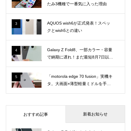
ルを手
更でも
7
8
Galax
gle Pix
購入可
にとっ
一括1
スマートフォン・携帯電話
スマートフォン・携帯電話
y Z Fo
el 10
能で8/
て感じ
8,150
ld8を
a」が
3まで
「Gal
Galax
たこと
円に。
安く買
MNP
axy Z
y Z Fo
サマー
う方
で一括
Fold
ld8、
セー
法！キ
5万68
9
10
8」は
一部カ
ル’26
ャリ
00
スマートフォン・携帯電話
スマートフォン・携帯電話
本当に
ラー・
で1万
ア・SI
円！最
最適な
容量で
3750
AQUO
Sams
Mフリ
大3万
コンテ
納期に
円割引
S wish
ung、
ー版の
3000
ンツビ
遅れ！
6が正
新型折
価格・
円割引
ューワ
まだ最
式発
りたた
キャン
に
ーなの
短8月
表！ス
みスマ
ペーン
か。実
7日以
ペック
ホ「G
まとめ
週間
日間
際に使
降のモ
とwish
alaxy
ってわ
デルも
5との
Z Fold
かった
あり
違い
8」
Galaxy Z Fold8におすすめのケース
1
こと
「Z F
はこれ。PITAKA Edge Caseを使っ
old8 U
て感じた魅力
ltra」