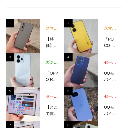
還元！新規でも実質10万1700円に
ちえほん
2026.08.04
もっと見る
注目記事
スマートフォン・携帯電話
コンパクトボディはそのままに進化した「arro
ws We3」が登場。FCNTの最新エントリーモデ
ルを試す
佐藤文彦