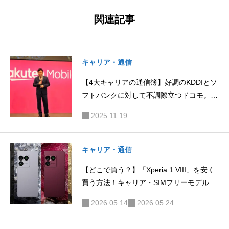
ng Phone
hone 2 Pr
関連記事
(4a)」と
o」、4万
「(4a) Pr
7900円→
o」を使っ
4万3100
キャリア・通信
て分かっ
円に！最
【4大キャリアの通信簿】好調のKDDIとソ
たこと。
大1万ポ
フトバンクに対して不調際立つドコモ。楽
イント還
天モバイルは「最強」になり得る？
元も
2025.11.19
キャリア・通信
【どこで買う？】「Xperia 1 VIII」を安く
買う方法！キャリア・SIMフリーモデル版
の販売価格・割引・キャンペーンまとめ
2026.05.14
2026.05.24