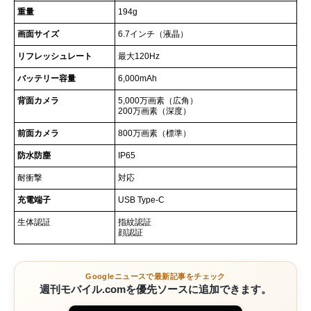
重量
194g
画面サイズ
6.7インチ（液晶）
リフレッシュレート
最大120Hz
バッテリー容量
6,000mAh
背面カメラ
5,000万画素（広角）
200万画素（深度）
前面カメラ
800万画素（標準）
防水防塵
IP65
耐衝撃
対応
充電端子
USB Type-C
生体認証
指紋認証
顔認証
Googleニュースで最新記事をチェック
週刊モバイル.comを優先ソースに追加できます。