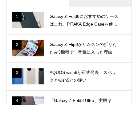
Galaxy Z Fold8におすすめのケース
1
はこれ。PITAKA Edge Caseを使っ
て感じた魅力
Galaxy Z Flip8がサムスンの折りた
2
たみ3機種で一番気に入った理由
AQUOS wish6が正式発表！スペッ
3
クとwish5との違い
「Galaxy Z Fold8 Ultra」実機キ
4
タ。最上位折りたたみスマホを手に
とって感じたこと
Galaxy Z Fold8、一部カラー・容量
5
で納期に遅れ！まだ最短8月7日以降