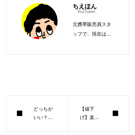
ちえほん
YouTuber
元携帯販売員スタ
ッフで、現在はYo
uTube「モバイル
ドットコムTV」
（登録者数15万人
超）を運営。国内
メディアへの寄稿
やYahoo!ニュース
エキスパートクリ
どっちが
【値下
エイターとしても
いい？コ
げ】楽天
活動中です。
スパ抜群
モバイル
の「Nothi
「CMF P