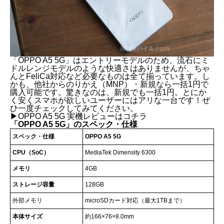
「OPPO A5 5G」はエントリーモデルのため、流石にミ
ドルレンジモデルのような快適さはありませんが、ちゃ
んとFeliCa対応など必要なものは全て揃っています。し
かも、他社からのりかえ（MNP）・新規なら一括1円で
購入可能です。驚きなのは、新規でも一括1円。とにか
く安くスマホが欲しいユーザーにはアリな一台です！ぜ
ひ一度チェックしてみてください。
▶
OPPO A5 5G 実機レビューはコチラ
「OPPO A5 5G」のスペック・仕様
スペック・仕様
OPPO A5 5G
CPU（SoC）
MediaTek Dimensity 6300
メモリ
4GB
ストレージ容量
128GB
外部メモリ
microSDカード対応（最大1TBまで）
本体サイズ
約166×76×8.0mm