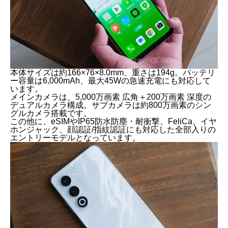
本体サイズは約166×76×8.0mm、重さは194g。バッテリ
ー容量は6,000mAh、最大45Wの急速充電にも対応して
います。
メインカメラは、5,000万画素 広角＋200万画素 深度の
デュアルカメラ構成。サブカメラは約800万画素のシン
グルカメラ搭載です。
この他に、eSIMやIP65防水防塵・耐衝撃、FeliCa、イヤ
ホンジャック、顔認証/指紋認証にも対応した全部入りの
エントリーモデルとなっています。