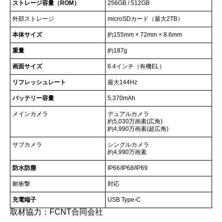
ストレージ容量（ROM）
256GB / 512GB
外部ストレージ
microSDカード（最大2TB）
本体サイズ
約155mm × 72mm × 8.6mm
重量
約187g
画面サイズ
6.4インチ（有機EL）
リフレッシュレート
最大144Hz
バッテリー容量
5,370mAh
メインカメラ
デュアルカメラ
約5,030万画素(広角)
約4,990万画素(超広角)
サブカメラ
シングルカメラ
約4,990万画素
防水防塵
IP66/IP68/IP69
耐衝撃
対応
充電端子
USB Type-C
取材協力：FCNT合同会社