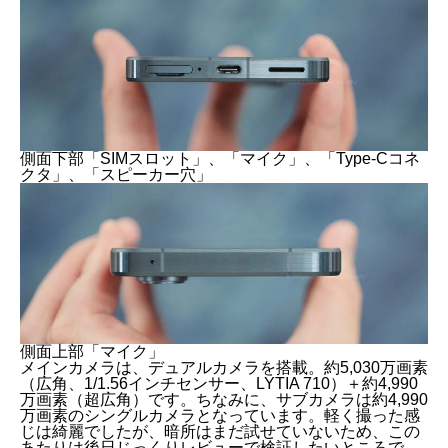
側面下部「SIMスロット」、「マイク」、「Type-Cコネ
クタ」、「スピーカー穴」
側面上部「マイク」
メインカメラは、デュアルカメラを搭載。約5,030万画素
（広角、1/1.56インチセンサー、LYTIA 710）＋約4,990
万画素（超広角）です。ちなみに、サブカメラは約4,990
万画素のシングルカメラとなっています。軽く撮った感
じは綺麗でしたが、暗所はまだ試せていないため、この
あたりは後日じっくりレビューで検証したいところで