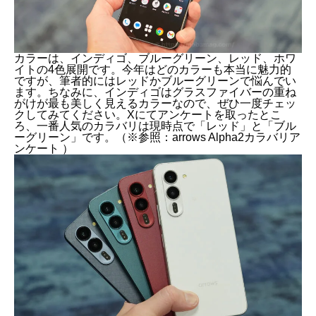
カラーは、インディゴ、ブルーグリーン、レッド、ホワ
イトの4色展開です。今年はどのカラーも本当に魅力的
ですが、筆者的にはレッドかブルーグリーンで悩んでい
ます。ちなみに、インディゴはグラスファイバーの重ね
がけが最も美しく見えるカラーなので、ぜひ一度チェッ
クしてみてください。Xにてアンケートを取ったとこ
ろ、一番人気のカラバリは現時点で「レッド」と「ブル
ーグリーン」です。（※参照：
arrows Alpha2カラバリア
ンケート
）