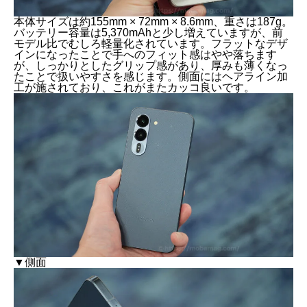
本体サイズは約155mm × 72mm × 8.6mm、重さは187g。
バッテリー容量は5,370mAhと少し増えていますが、前
モデル比でむしろ軽量化されています。フラットなデザ
インになったことで手へのフィット感はやや落ちます
が、しっかりとしたグリップ感があり、厚みも薄くなっ
たことで扱いやすさを感じます。側面にはヘアライン加
工が施されており、これがまたカッコ良いです。
▼側面