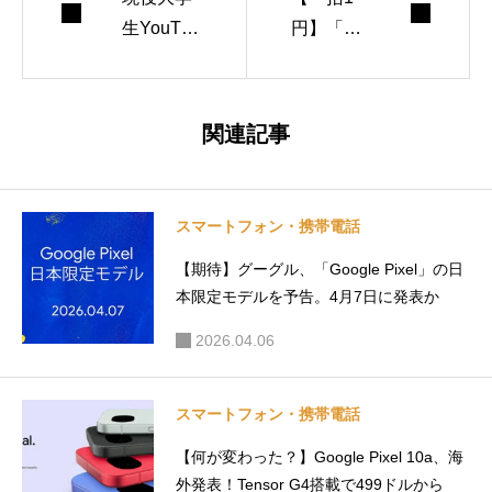
エイターとしても
生YouTub
円】「nu
活動中です。
erが選
bia S2」
ぶ！買っ
が99%OF
てよかっ
Fに。ワ
関連記事
たベスト
イモバイ
バイガジ
ルの大特
ェット【2
価セール
スマートフォン・携帯電話
026年上
【期待】グーグル、「Google Pixel」の日
半期】
本限定モデルを予告。4月7日に発表か
2026.04.06
スマートフォン・携帯電話
【何が変わった？】Google Pixel 10a、海
外発表！Tensor G4搭載で499ドルから