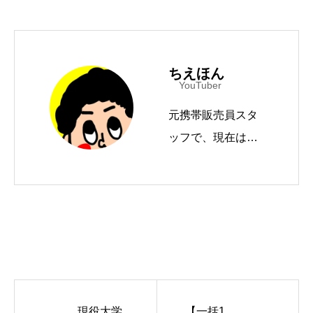
ちえほん
YouTuber
元携帯販売員スタ
ッフで、現在はYo
uTube「モバイル
ドットコムTV」
（登録者数15万人
超）を運営。国内
メディアへの寄稿
やYahoo!ニュース
エキスパートクリ
現役大学
【一括1