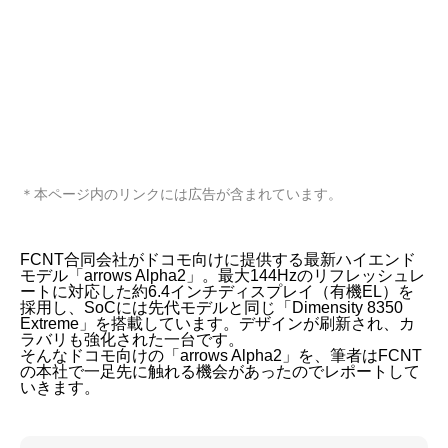
＊本ページ内のリンクには広告が含まれています。
FCNT合同会社がドコモ向けに提供する最新ハイエンド
モデル「arrows Alpha2」。最大144Hzのリフレッシュレ
ートに対応した約6.4インチディスプレイ（有機EL）を
採用し、SoCには先代モデルと同じ「Dimensity 8350
Extreme」を搭載しています。デザインが刷新され、カ
ラバリも強化された一台です。
そんなドコモ向けの「arrows Alpha2」を、筆者はFCNT
の本社で一足先に触れる機会があったのでレポートして
いきます。