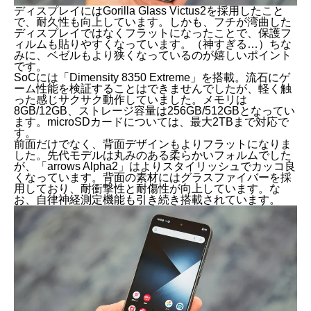
ディスプレイにはGorilla Glass Victus2を採用したこと
で、耐久性も向上しています。しかも、フチが湾曲した
ディスプレイではなくフラットになったことで、保護フ
ィルムも貼りやすくなっています。（神すぎる…）ちな
みに、ベゼルもより狭くなっているのが嬉しいポイント
です。
SoCには「Dimensity 8350 Extreme」を搭載。流石にゲ
ーム性能を検証することはできませんでしたが、軽く触
った感じサクサク動作していました。メモリは
8GB/12GB、ストレージ容量は256GB/512GBとなってい
ます。microSDカードについては、最大2TBまで対応で
す。
前面だけでなく、背面デザインもよりフラットになりま
した。先代モデルは丸みのある柔らかいフォルムでした
が、「arrows Alpha2」はよりスタイリッシュでカッコ良
くなっています。背面の素材にはグラスファイバーを採
用しており、耐衝撃性と耐傷性が向上しています。な
お、自律神経測定機能も引き続き搭載されています。