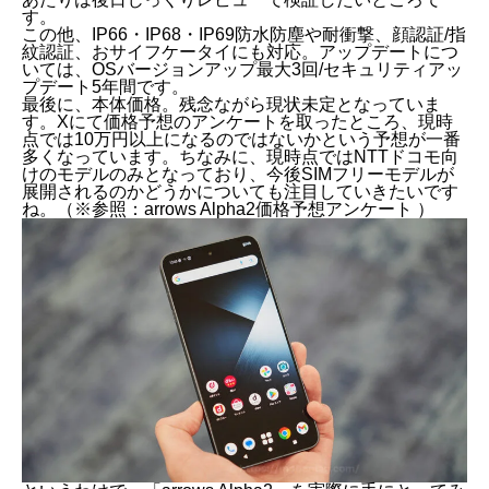
す。
この他、IP66・IP68・IP69防水防塵や耐衝撃、顔認証/指
紋認証、おサイフケータイにも対応。アップデートにつ
いては、OSバージョンアップ最大3回/セキュリティアッ
プデート5年間です。
最後に、本体価格。残念ながら現状未定となっていま
す。Xにて価格予想のアンケートを取ったところ、現時
点では10万円以上になるのではないかという予想が一番
多くなっています。ちなみに、現時点ではNTTドコモ向
けのモデルのみとなっており、今後SIMフリーモデルが
展開されるのかどうかについても注目していきたいです
ね。（※参照：
arrows Alpha2価格予想アンケート
）
想像以上に見た目が良くなった「arrows Alpha2」。
カラバリも魅力