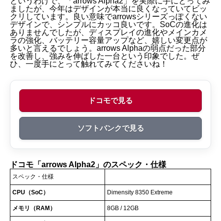
というわけで、「arrows Alpha2」を実際に手にとってみ
ドコモ「arrows Alpha2」のスペック・仕様
ましたが、今年はデザインが本当に良くなっていてビッ
クリしています。良い意味でarrowsシリーズっぽくない
デザインで、シンプルにカッコ良いです。SoCの進化は
ありませんでしたが、ディスプレイの進化やメインカメ
ラの強化、バッテリー容量アップなど、嬉しい変更点が
多いと言えるでしょう。arrows Alphaの弱点だった部分
を改善し、強みを伸ばした一台という印象でした。ぜ
ひ、一度手にとって触れてみてくださいね！
ドコモで見る
ソフトバンクで見る
ドコモ「arrows Alpha2」のスペック・仕様
スペック・仕様
CPU（SoC）
Dimensity 8350 Extreme
メモリ（RAM）
8GB / 12GB