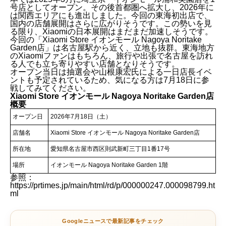
号店としてオープン。その後首都圏へ拡大し、2026年に
は関西エリアにも進出しました。今回の東海初出店で、
国内の店舗展開はさらに広がりそうです。この勢いを見
る限り、Xiaomiの日本展開はまだまだ加速しそうです。
今回の「Xiaomi Store イオンモール Nagoya Noritake
Garden店」は名古屋駅から近く、立地も抜群。東海地方
のXiaomiファンはもちろん、旅行や出張で名古屋を訪れ
る人でも立ち寄りやすい店舗となりそうです。
オープン当日は抽選会や山根康宏氏による一日店長イベ
ントも予定されているため、気になる方は7月18日に参
戦してみてください。
Xiaomi Store イオンモール Nagoya Noritake Garden店
概要
オープン日
2026年7月18日（土）
店舗名
Xiaomi Store イオンモール Nagoya Noritake Garden店
所在地
愛知県名古屋市西区則武新町三丁目1番17号
場所
イオンモール Nagoya Noritake Garden 1階
参照：
https://prtimes.jp/main/html/rd/p/000000247.000098799.ht
ml
Googleニュースで最新記事をチェック