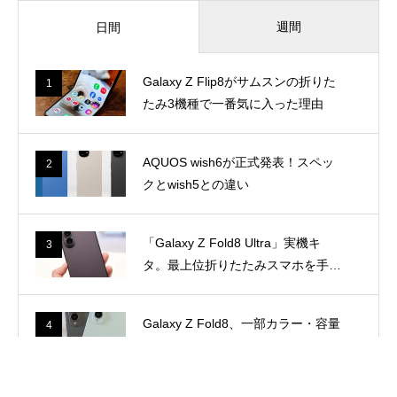
週間
日間
Galaxy Z Flip8がサムスンの折りた
1
たみ3機種で一番気に入った理由
AQUOS wish6が正式発表！スペッ
2
クとwish5との違い
「Galaxy Z Fold8 Ultra」実機キ
3
タ。最上位折りたたみスマホを手に
とって感じたこと
Galaxy Z Fold8、一部カラー・容量
4
で納期に遅れ！まだ最短8月7日以降
のモデルもあり