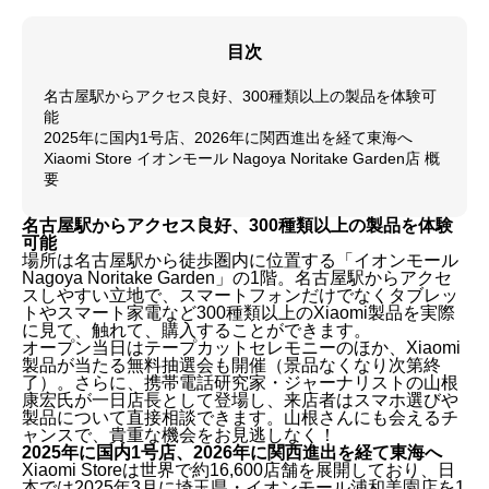
目次
名古屋駅からアクセス良好、300種類以上の製品を体験可
能
2025年に国内1号店、2026年に関西進出を経て東海へ
Xiaomi Store イオンモール Nagoya Noritake Garden店 概
要
名古屋駅からアクセス良好、300種類以上の製品を体験
可能
場所は名古屋駅から徒歩圏内に位置する「イオンモール
Nagoya Noritake Garden」の1階。名古屋駅からアクセ
スしやすい立地で、スマートフォンだけでなくタブレッ
トやスマート家電など300種類以上のXiaomi製品を実際
に見て、触れて、購入することができます。
オープン当日はテープカットセレモニーのほか、Xiaomi
製品が当たる無料抽選会も開催（景品なくなり次第終
了）。さらに、携帯電話研究家・ジャーナリストの山根
康宏氏が一日店長として登場し、来店者はスマホ選びや
製品について直接相談できます。山根さんにも会えるチ
ャンスで、貴重な機会をお見逃しなく！
2025年に国内1号店、2026年に関西進出を経て東海へ
Xiaomi Storeは世界で約16,600店舗を展開しており、日
本では2025年3月に埼玉県・イオンモール浦和美園店を1