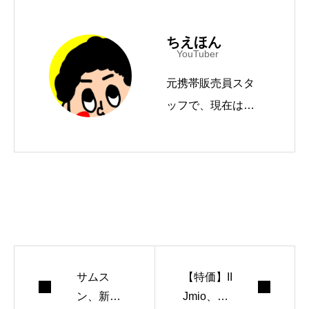
ちえほん
YouTuber
元携帯販売員スタ
名古屋駅からアクセス良好、300種類以上の製品を体
ッフで、現在はYo
験可能
2025年に国内1号店、2026年に関西進出を経て東海へ
uTube「モバイル
Xiaomi Store イオンモール Nagoya Noritake Garden
店 概要
ドットコムTV」
（登録者数15万人
超）を運営。国内
メディアへの寄稿
やYahoo!ニュース
エキスパートクリ
サムス
【特価】II
エイターとしても
ン、新型
Jmio、
活動中です。