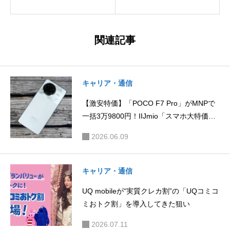
折りたた
「AQUO
みスマホ
S sense
を予告。
9」がMN
関連記事
これまで
Pで一括2
にない新
万4800
しいアス
円！11/4
キャリア・通信
ペクト比
まで
【激安特価】「POCO F7 Pro」がMNPで
を採用か
一括3万9800円！IIJmio「スマホ大特価セ
ール」にて、11/4まで
2026.06.09
キャリア・通信
UQ mobileが“実質クレカ割”の「UQコミコ
ミおトク割」を導入してきた狙い
2026.07.11