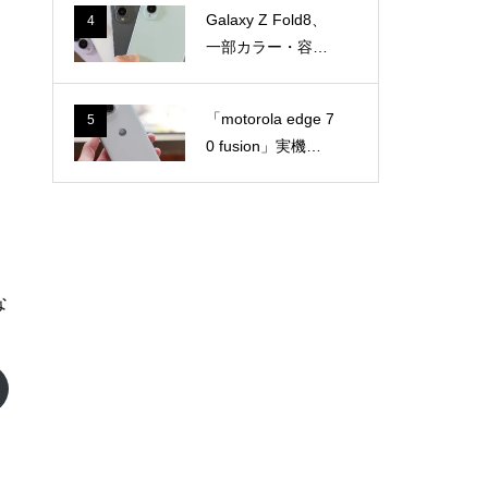
スマホを手にとっ
Galaxy Z Fold8、
4
て感じたこと
一部カラー・容量
で納期に遅れ！ま
だ最短8月7日以降
「motorola edge 7
5
のモデルもあり
0 fusion」実機キ
タ。大画面×薄型
軽量ミドルを手に
とって感じたこと
な