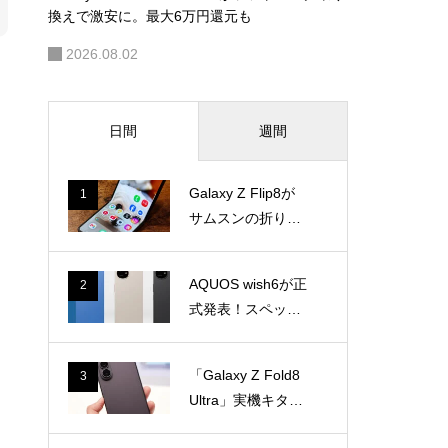
換えで激安に。最大6万円還元も
2026.08.02
週間
日間
Galaxy Z Flip8が
1
サムスンの折りた
たみ3機種で一番
気に入った理由
AQUOS wish6が正
2
式発表！スペック
とwish5との違い
「Galaxy Z Fold8
3
Ultra」実機キタ。
最上位折りたたみ