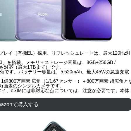
チディスプレイ（有機EL）採用。リフレッシュレートは、最大120Hz対
en 3」を搭載。メモリ＋ストレージ容量は、8GB+256GB /
ドにも対応（最大1TBまで）です。
は178gです。バッテリー容量は、5,520mAh。最大45Wの急速充電
00万画素 広角（1/1.67センサー）＋800万画素 超広角と
0万画素のシングルカメラです。
タイ、eSIMには非対応な点については、注意が必要です。本体
mazonで購入する