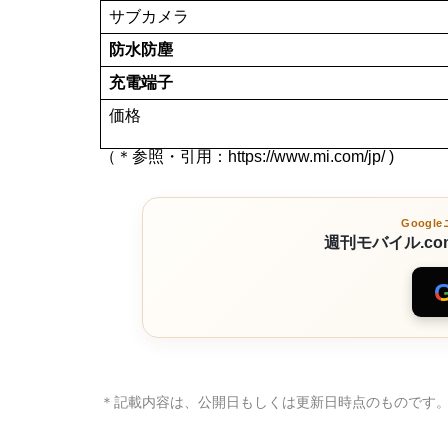
サブカメラ
防水防塵
充電端子
価格
（＊参照・引用：
https://www.mi.com/jp/
)
Goog
週刊モバイル.c
＊記載内容は、公開日もしくは更新日時点のものです