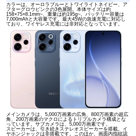
カラーは、オーロラブルーとトワイライトネイビー、ア
フターグロウピンクの3色展開。本体サイズは約
158×75×8.1mm~、重量は約195g~。バッテリー容量は
7,000mAhと大容量です。最大45Wの急速充電に対応し
ており、ワイヤレス充電には非対応となっています。
メインカメラは、5,000万画素の広角、800万画素の超広
角、200万画素のマクロによるトリプルカメラ構成とな
っています。サブカメラは、5,000万画素です。
スピーカーは、引き続きステレオスピーカーを搭載。イ
ヤホンジャックは非搭載です。このほか、画面内指紋認