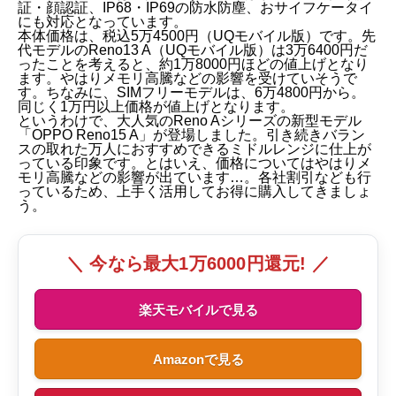
証・顔認証、IP68・IP69の防水防塵、おサイフケータイ
にも対応となっています。
本体価格は、税込5万4500円（UQモバイル版）です。先
代モデルのReno13 A（UQモバイル版）は3万6400円だ
ったことを考えると、約1万8000円ほどの値上げとなり
ます。やはりメモリ高騰などの影響を受けていそうで
す。ちなみに、SIMフリーモデルは、6万4800円から。
同じく1万円以上価格が値上げとなります。
というわけで、大人気のReno Aシリーズの新型モデル
「OPPO Reno15 A」が登場しました。引き続きバラン
スの取れた万人におすすめできるミドルレンジに仕上が
っている印象です。とはいえ、価格についてはやはりメ
モリ高騰などの影響が出ています…。各社割引なども行
っているため、上手く活用してお得に購入してきましょ
う。
＼ 今なら最大1万6000円還元! ／
楽天モバイルで見る
Amazonで見る