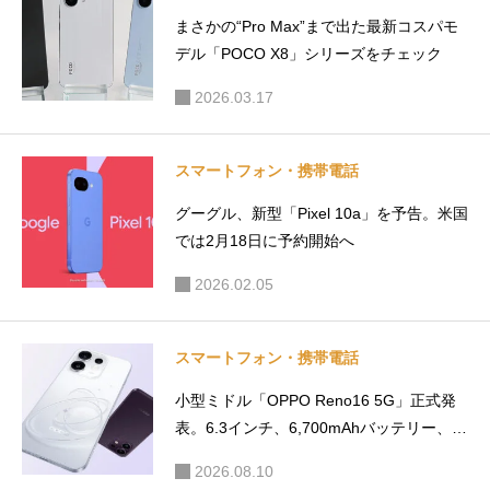
キャンペ
ラボカメ
まさかの“Pro Max”まで出た最新コスパモ
ーン開催
ラ搭載
デル「POCO X8」シリーズをチェック
中、6/30
まで
2026.03.17
スマートフォン・携帯電話
グーグル、新型「Pixel 10a」を予告。米国
では2月18日に予約開始へ
2026.02.05
スマートフォン・携帯電話
小型ミドル「OPPO Reno16 5G」正式発
表。6.3インチ、6,700mAhバッテリー、S
napdragon 7 Gen 4搭載
2026.08.10