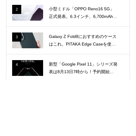
で
小型ミドル「OPPO Reno16 5G」
2
正式発表。6.3インチ、6,700mAhバ
ッテリー、Snapdragon 7 Gen 4搭
載
Galaxy Z Fold8におすすめのケース
3
はこれ。PITAKA Edge Caseを使っ
て感じた魅力
新型「Google Pixel 11」シリーズ発
4
表は8月13日7時から！予約開始は1
2日23時に
AQUOS wish6が正式発表！スペッ
5
クとwish5との違い