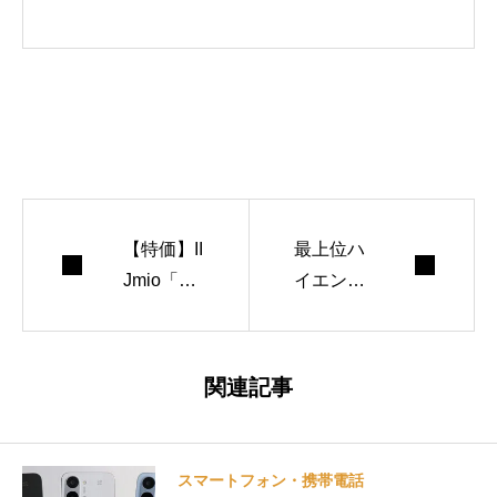
uTube「モバイル
ドットコムTV」
（登録者数15万人
超）を運営。国内
メディアへの寄稿
やYahoo!ニュース
エキスパートクリ
【特価】II
最上位ハ
エイターとしても
Jmio「arr
イエンド
活動中です。
ows Alph
「OPPO
a」一括5
Find X9 U
万4800
ltra」国内
関連記事
円！MNP
上陸。ハ
不要で購
ッセルブ
入できる
ラッドコ
スマートフォン・携帯電話