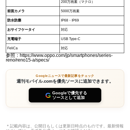
200万画素（マクロ）
前面カメラ
5000万画素
防水防塵
IP68・IP69
おサイフケータイ
対応
充電端子
USB Type-C
FeliCa
対応
参照：
https://www.oppo.com/jp/smartphones/series-
reno/reno15-a/specs/
Googleニュースで最新記事をチェック
週刊モバイル.comを優先ソースに追加できます。
Googleで優先する
G
大容量7,000mAhバッテリーを搭載した「OPPO
ソースとして追加
Reno15 A」。万人向けミドルレンジ
国内版「OPPO Reno15 A」のスペック・仕様
＊記載内容は、公開日もしくは更新日時点のものです。最新情報