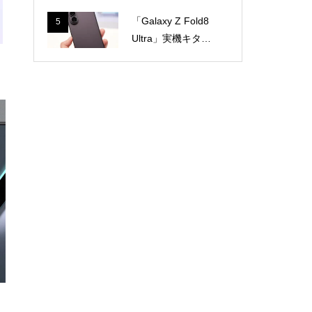
だ最短8月7日以降
「Galaxy Z Fold8
5
のモデルもあり
Ultra」実機キタ。
ス
最上位折りたたみ
スマホを手にとっ
ワ
て感じたこと