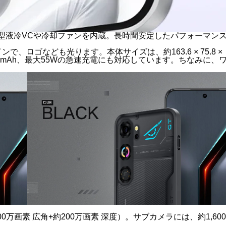
²大型液冷VCや冷却ファンを内蔵。長時間安定したパフォーマン
ロゴなども光ります。本体サイズは、約163.6 × 75.8 ×
210mAh、最大55Wの急速充電にも対応しています。ちなみに、
開です。
万画素 広角+約200万画素 深度）。サブカメラには、約1,600