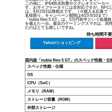
この他に、IP64防水防塵やステレオスピーカ
す。おサイフケータイには非対応ですが、NFCには
は、4月23日以降順次です。（※購入＆応募で「nub
名様限り、キャンペーン期間は4/23-5/10まで）
「nubia Neo 5 GT」は、5万円前半と
を備えた一台。最近のゲーミングスマホは、高
たのはとても嬉しいですね。
待ち時間不要
Yahoo!ショッピング
国内版「nubia Neo 5 GT」のスペック性能・
スペック性能・仕様
OS
CPU（SoC）
メモリ（RAM）
ストレージ容量（ROM）
外部ストレージ