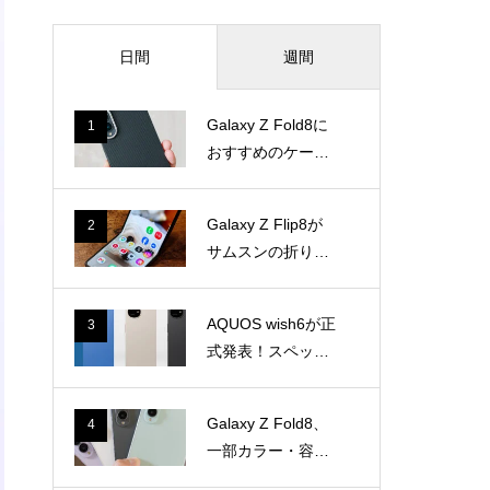
週間
日間
Galaxy Z Fold8に
1
おすすめのケース
はこれ。PITAKA E
dge Caseを使って
Galaxy Z Flip8が
2
感じた魅力
サムスンの折りた
たみ3機種で一番
気に入った理由
AQUOS wish6が正
3
式発表！スペック
とwish5との違い
Galaxy Z Fold8、
4
一部カラー・容量
で納期に遅れ！ま