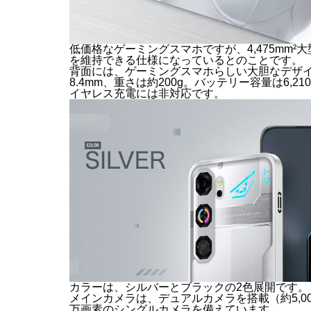
低価格なゲーミングスマホですが、4,475mm
を維持できる仕様になっているとのことです。
背面には、ゲーミングスマホらしい大胆なデザインで、
8.4mm、重さは約200g。バッテリー容量は6,
イヤレス充電には非対応です。
カラーは、シルバーとブラックの2色展
メインカメラは、デュアルカメラを搭載（約5,000
万画素のシングルカメラを備えています。