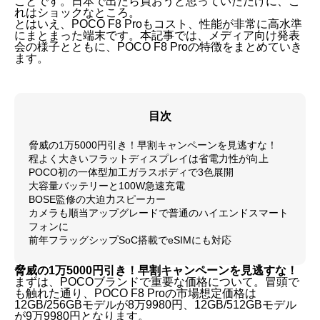
ことです。日本で出たら買おうと思っていただけに、こ
れはショックなところ。
とはいえ、POCO F8 Proもコスト、性能が非常に高水準
にまとまった端末です。本記事では、メディア向け発表
会の様子とともに、POCO F8 Proの特徴をまとめていき
ます。
目次
脅威の1万5000円引き！早割キャンペーンを見逃すな！
程よく大きいフラットディスプレイは省電力性が向上
POCO初の一体型加工ガラスボディで3色展開
大容量バッテリーと100W急速充電
BOSE監修の大迫力スピーカー
カメラも順当アップグレードで普通のハイエンドスマート
フォンに
前年フラッグシップSoC搭載でeSIMにも対応
脅威の1万5000円引き！早割キャンペーンを見逃すな！
まずは、POCOブランドで重要な価格について。冒頭で
も触れた通り、POCO F8 Proの市場想定価格は
12GB/256GBモデルが8万9980円、12GB/512GBモデル
が9万9980円となります。