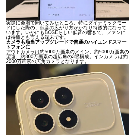
実際に会場で聞いてみたところ、特にダイナミックモー
ドにした際の、低音の広がり方がかなり特徴的になって
います。いかにもBOSEらしい低音の響きで、ファンに
は待望とも言える端末です。
カメラも順当アップグレードで普通のハイエンドスマー
トフォンに
アウトカメラは約5000万画素のメイン、約5000万画素の
望遠、約800万画素の超広角の3眼構成。インカメラは約
2000万画素の広角カメラとなります。