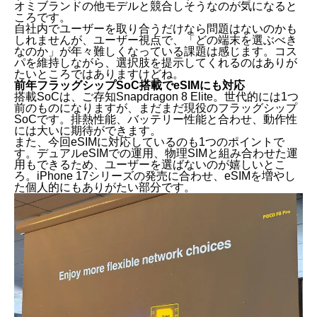
オミブランドの他モデルと競合しそうなのが気になると
ころです。
自社内でユーザーを取り合うだけなら問題はないのかも
しれませんが、ユーザー視点で、「どの端末を選ぶべき
なのか」が年々難しくなっている課題は感じます。コス
パを維持しながら、選択肢を提示してくれるのはありが
たいところではありますけどね。
前年フラッグシップSoC搭載でeSIMにも対応
搭載SoCは、ご存知Snapdragon 8 Elite。世代的には1つ
前のものになりますが、まだまだ現役のフラッグシップ
SoCです。排熱性能、バッテリー性能と合わせ、動作性
には大いに期待ができます。
また、今回eSIMに対応しているのも1つのポイントで
す。デュアルeSIMでの運用、物理SIMと組み合わせた運
用もできるため、ユーザーを選ばないのが嬉しいとこ
ろ。iPhone 17シリーズの発売に合わせ、eSIMを増やし
た個人的にもありがたい部分です。