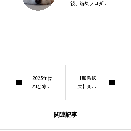
後、編集プロダク
ションを経てフリ
ーライターに。ケ
ータイ業界を中心
に、ガジェット、
通信技術に関する
情報を幅広く取材
中。三度の飯より
2025年は
レビューが好き。
【販路拡
AIと薄型
大】楽天
スマートウォッチ
化。じゃ
モバイル
を付けていられる
あ2026年
から「AQ
腕が足りないこと
はどうな
UOS R1
関連記事
が最近の悩み。
る？
0」発売
（X:
@fumihiko_sa
へ。最大