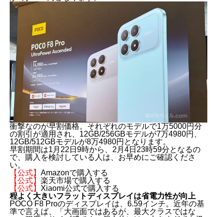
衝撃なのが早割価格。それぞれのモデルで1万5000円分
の割引が適用され、12GB/256GBモデルが7万4980円、
12GB/512GBモデルが8万4980円となります。
早割期間は1月22日9時から、2月4日23時59分となるの
で、購入を検討している人は、お早めにご確認くださ
い。
【公式】
Amazonで購入する
【公式】
楽天市場で購入する
【公式】
Xiaomi公式で購入する
程よく大きいフラットディスプレイは省電力性が向上
POCO F8 Proのディスプレイは、6.59インチ。近年の基
準で言えば、「大画面ではあるが、最大クラスではな