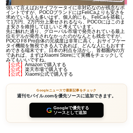
強いて言えばおサイフケータイに非対応なのが残念なポ
イントですが、POCOブランドにはFeliCaよりも安さを
求めている人も多いはず。個人的にも、FeliCaを搭載し
て1万円、2万円分上乗せされるなら、POCOにはこのま
ま安さを維持してほしいと考えています。
先に触れた通り、グローバル市場で発売されている最上
位モデルが発売されなかったのがなんとも残念ですが、
POCO F8 Pro自体の完成度は非常に高く、おサイフケー
タイ機能を無視できる人であれば、どんな人にもおすす
めできる端末です。日本の利点を活かし、首都圏内の方
であれば、まずはXiaomi Storeにて実機をチェックして
みてもいいですね。
【公式】
Amazonで購入する
【公式】
楽天市場で購入する
【公式】
Xiaomi公式で購入する
Googleニュースで最新記事をチェック
週刊モバイル.comを優先ソースに追加できます。
Googleで優先する
G
ソースとして追加