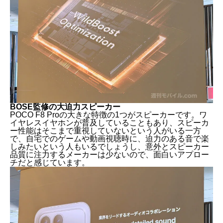
BOSE監修の大迫力スピーカー
POCO F8 Proの大きな特徴の1つがスピーカーです。ワ
イヤレスイヤホンが普及していることもあり、スピーカ
ー性能はそこまで重視していないという人がいる一方
脅威の1万5000円引き！早割キャンペーンを見逃す
で、自宅でのゲームや動画視聴時に、迫力のある音で楽
な！
しみたいという人もいるでしょうし、意外とスピーカー
程よく大きいフラットディスプレイは省電力性が向上
品質に注力するメーカーは少ないので、面白いアプロー
POCO初の一体型加工ガラスボディで3色展開
チだと感じています。
大容量バッテリーと100W急速充電
BOSE監修の大迫力スピーカー
カメラも順当アップグレードで普通のハイエンドスマ
ートフォンに
前年フラッグシップSoC搭載でeSIMにも対応