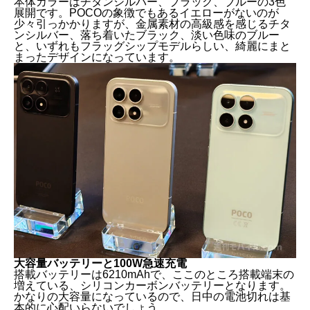
本体カラーはチタンシルバー、ブラック、ブルーの3色
展開です。POCOの象徴でもあるイエローがないのが
少々引っかかりますが、金属素材の高級感を感じるチタ
ンシルバー、落ち着いたブラック、淡い色味のブルー
と、いずれもフラッグシップモデルらしい、綺麗にまと
まったデザインになっています。
大容量バッテリーと100W急速充電
搭載バッテリーは6210mAhで、ここのところ搭載端末の
増えている、シリコンカーボンバッテリーとなります。
かなりの大容量になっているので、日中の電池切れは基
本的に心配いらないでしょう。