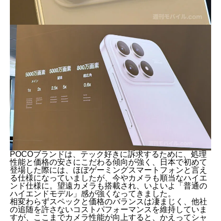
POCOブランドは、テック好きに訴求するために、処理
性能と価格の安さにこだわる傾向が強く、日本で初めて
登場した際には、ほぼゲーミングスマートフォンと言え
る仕様になっていましたが、今やカメラも順当なハイエ
ンド仕様に。望遠カメラも搭載され、いよいよ「普通の
ハイエンドモデル」感が強くなってきました。
相変わらずスペックと価格のバランスは凄まじく、他社
の追随を許さないコストパフォーマンスを維持していま
すが、ここまでカメラ性能が向上すると、かえってシャ