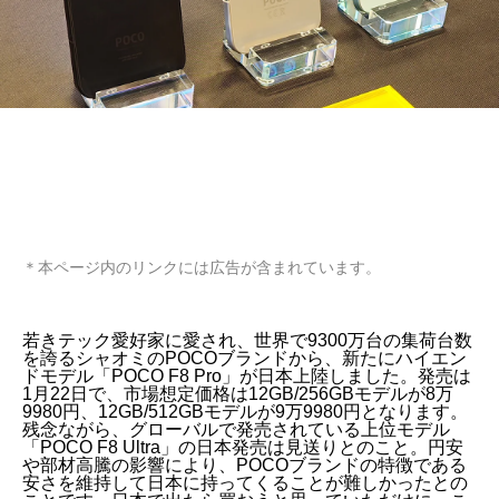
＊本ページ内のリンクには広告が含まれています。
若きテック愛好家に愛され、世界で9300万台の集荷台数
を誇るシャオミのPOCOブランドから、新たにハイエン
ドモデル「POCO F8 Pro」が日本上陸しました。発売は
1月22日で、市場想定価格は12GB/256GBモデルが8万
9980円、12GB/512GBモデルが9万9980円となります。
残念ながら、グローバルで発売されている上位モデル
「POCO F8 Ultra」の日本発売は見送りとのこと。円安
や部材高騰の影響により、POCOブランドの特徴である
安さを維持して日本に持ってくることが難しかったとの